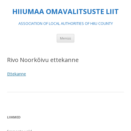
HIIUMAA OMAVALITSUSTE LIIT
ASSOCIATION OF LOCAL AUTHORITIES OF HIIU COUNTY
Liigu
Menüü
sisu
juurde
Rivo Noorkõivu ettekanne
Ettekanne
LIIKMED